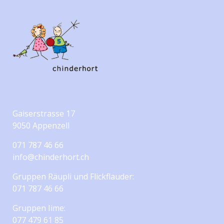
Gaiserstrasse 17
9050 Appenzell
071 787 46 66
info@chinderhort.ch
Gruppen Räupli und Flickflauder:
071 787 46 66
Gruppen Iime:
077 479 61 85